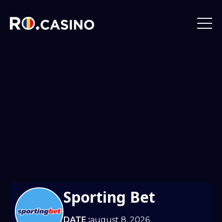
Sporting Bet
DATE :
august 8, 2026