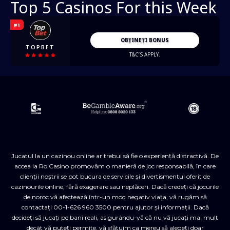
Top 5 Casinos For this Week
OBȚINEȚI BONUS
T&C’S APPLY.
Jucatul la un cazinou online ar trebui să fie o experiență distractivă. De
accea la Ro.Casino promovăm o manieră de joc responsabilă, în care
clienții noștrii se pot bucura de servicile și divertismentul oferit de
cazinourile online, fără exagerare sau neplăceri. Dacă credeți că jocurile
de noroc vă afectează într-un mod negativ viața, vă rugăm să
contactați 00-1-626 960 3500 pentru ajutor și informații. Dacă
decideți să jucați pe bani reali, asigurându-vă că nu vă jucați mai mult
decât vă puteți permite, vă sfătuim ca mereu să alegeți doar