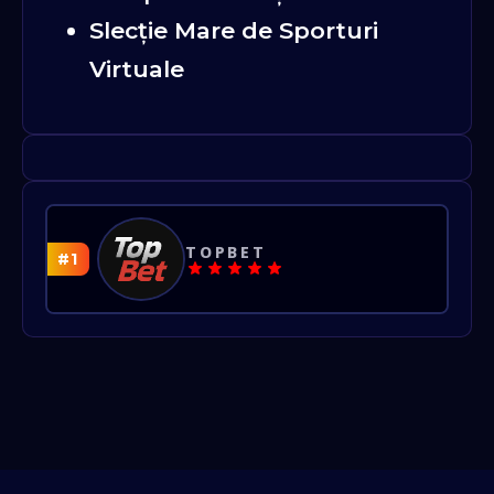
Slecție Mare de Sporturi
Virtuale
TOPBET