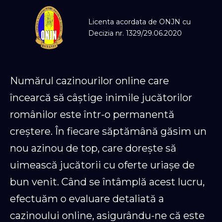
Licenta acordata de ONJN cu
Decizia nr. 1329/29.06.2020
Numărul cazinourilor online care
încearcă să câștige inimile jucătorilor
românilor este într-o permanentă
creștere. În fiecare săptămână găsim un
nou azinou de top, care dorește să
uimească jucătorii cu oferte uriașe de
bun venit. Când se întâmplă acest lucru,
efectuăm o evaluare detaliată a
cazinoului online, asigurându-ne că este