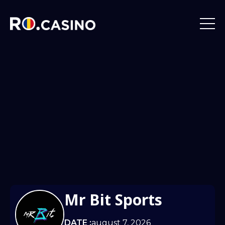
Mr Bit Sports
DATE :
august 7, 2026