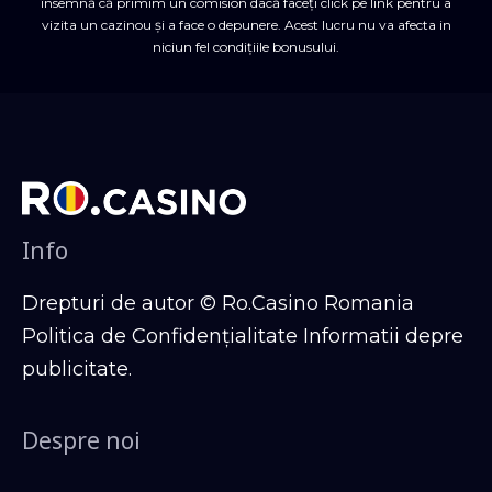
însemnă că primim un comision dacă faceți click pe link pentru a
vizita un cazinou și a face o depunere. Acest lucru nu va afecta in
niciun fel condițiile bonusului.
TOPBET
Info
Drepturi de autor © Ro.Casino Romania
Politica de Confidențialitate Informatii depre
publicitate.
Despre noi