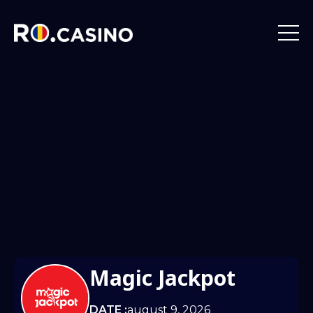
Magic Jackpot
DATE :
august 9, 2026