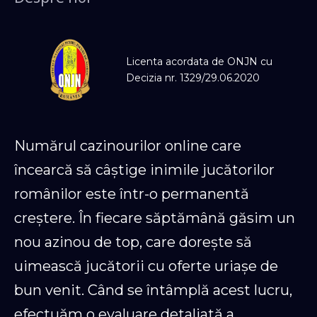
Licenta acordata de ONJN cu
Decizia nr. 1329/29.06.2020
Numărul cazinourilor online care
încearcă să câștige inimile jucătorilor
românilor este într-o permanentă
creștere. În fiecare săptămână găsim un
nou azinou de top, care dorește să
uimească jucătorii cu oferte uriașe de
bun venit. Când se întâmplă acest lucru,
efectuăm o evaluare detaliată a