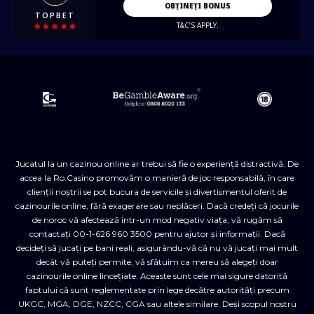
OBȚINEȚI BONUS
T&C’S APPLY.
Jucatul la un cazinou online ar trebui să fie o experiență distractivă. De
accea la Ro.Casino promovăm o manieră de joc responsabilă, în care
clienții noștrii se pot bucura de servicile și divertismentul oferit de
cazinourile online, fără exagerare sau neplăceri. Dacă credeți că jocurile
de noroc vă afectează într-un mod negativ viața, vă rugăm să
contactați 00-1-626 960 3500 pentru ajutor și informații. Dacă
decideți să jucați pe bani reali, asigurându-vă că nu vă jucați mai mult
decât vă puteți permite, vă sfătuim ca mereu să alegeți doar
cazinourile online lincețiate. Aceaste sunt cele mai sigure datorită
faptului că sunt reglementate prin lege decătre autorități precum
UKGC, MGA, DGE, NZCC, CGA sau altele similare. Deși scopul nostru